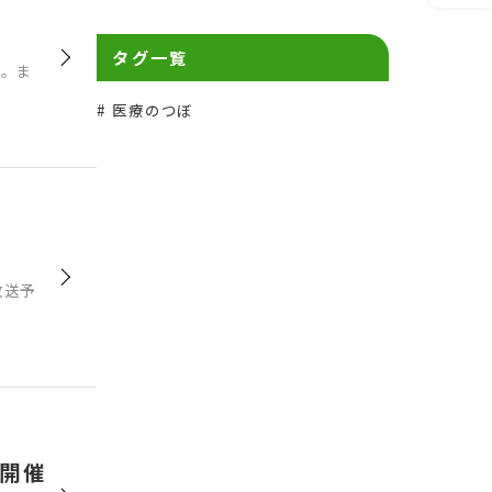
タグ一覧
す。ま
医療のつぼ
放送予
を開催