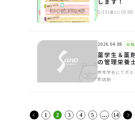
します！
5/15(金)に10
2026.04.08
お知
薬学生＆薬
の管理栄養
昨年学会にてポス
町店勤…
1
2
3
4
5
…
14