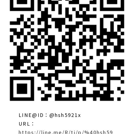
LINE@ID：@hsh5921x
URL：
https://line.me/R/ti/p/%40hsh59