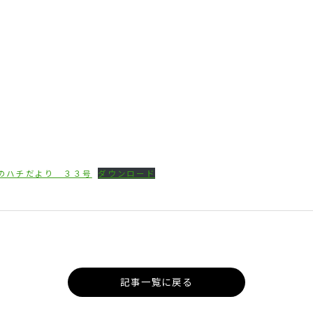
のハチだより ３３号
ダウンロード
記事一覧に戻る