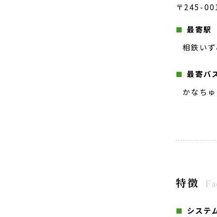
〒245-
最寄駅
相鉄いず
最寄バ
かなちゅ
特徴
Fa
システ