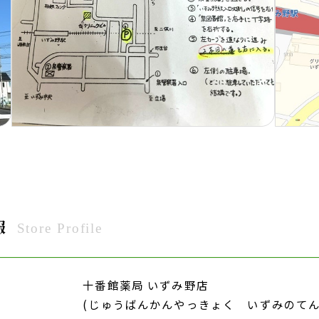
報
Store Profile
十番館薬局 いずみ野店
(じゅうばんかんやっきょく いずみのてん