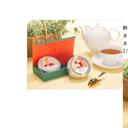
期
ま
ま
2