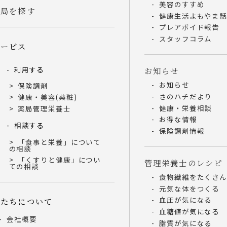
美容のすすめ
薬局を探す
健康生活よもやま
プレアボイド報告
スタッフコラム
サービス
利用する
お知らせ
お知らせ
保険調剤
さのハチだより
健康・美容(薬粧)
健康・栄養相談
薬局管理栄養士
お得な情報
相談する
保険調剤情報
「食事と栄養」について
の相談
「くすりと健康」につい
管理栄養士のレシピ
ての相談
食物繊維をたくさ
元気な体をつくる
血圧が気になる
私たちについて
血糖値が気になる
会社概要
脂質が気になる